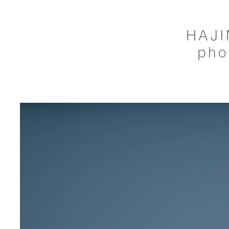
HAJI
pho